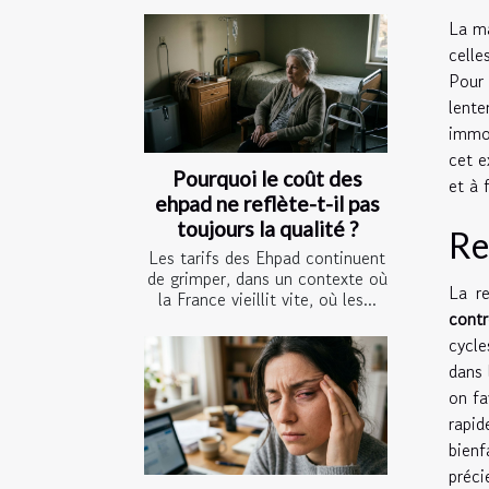
La ma
celle
Pour
lente
immob
cet e
Pourquoi le coût des
et à 
ehpad ne reflète-t-il pas
toujours la qualité ?
Re
Les tarifs des Ehpad continuent
de grimper, dans un contexte où
La r
la France vieillit vite, où les...
contr
cycle
dans
on fa
rapid
bienf
préci