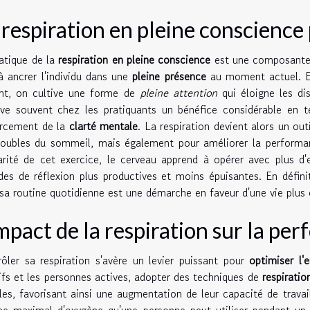
 respiration en pleine conscience
atique de la
respiration en pleine conscience
est une composante 
à ancrer l'individu dans une
pleine présence
au moment actuel. En 
ant, on cultive une forme de
pleine attention
qui éloigne les dis
ve souvent chez les pratiquants un bénéfice considérable en t
orcement de la
clarté mentale
. La respiration devient alors un out
roubles du sommeil, mais également pour améliorer la performan
arité de cet exercice, le cerveau apprend à opérer avec plus d'e
des de réflexion plus productives et moins épuisantes. En définit
sa routine quotidienne est une démarche en faveur d'une vie plus c
impact de la respiration sur la p
ôler sa respiration s'avère un levier puissant pour
optimiser l'
ifs et les personnes actives, adopter des techniques de
respiratio
es, favorisant ainsi une augmentation de leur capacité de trava
e maximal d'oxygène qu'une personne peut utiliser pendant un e