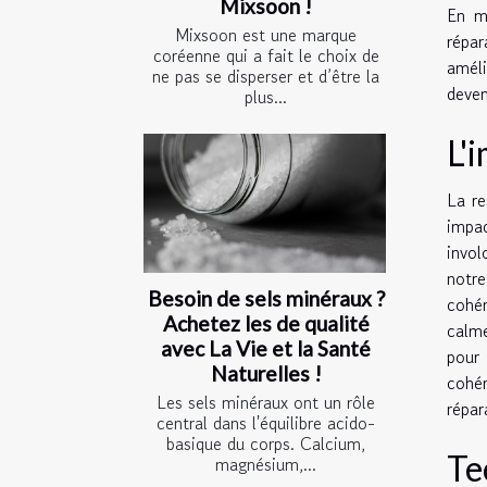
Mixsoon !
En ma
Mixsoon est une marque
répar
coréenne qui a fait le choix de
améli
ne pas se disperser et d’être la
deven
plus...
L'
La re
impa
invol
notre
Besoin de sels minéraux ?
cohér
Achetez les de qualité
calme
avec La Vie et la Santé
pour 
Naturelles !
cohér
Les sels minéraux ont un rôle
répar
central dans l'équilibre acido-
basique du corps. Calcium,
Te
magnésium,...