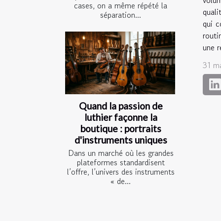
cases, on a même répété la
quali
séparation...
qui c
routi
une r
31 m
Quand la passion de
luthier façonne la
boutique : portraits
d'instruments uniques
Dans un marché où les grandes
plateformes standardisent
l’offre, l’univers des instruments
« de...