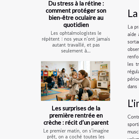
Du stress à la rétine :
comment protéger son
La
bien-être oculaire au
quotidien
La pr
Les ophtalmologistes le
aide 
répètent : nos yeux n’ont jamais
sort
autant travaillé, et pas
obser
seulement à...
renf
les t
régul
pério
dans 
L'
Les surprises de la
première rentrée en
Contr
crèche : récit d’un parent
sport
Le premier matin, on s’imagine
muscl
prêt, on a coché toutes les
volum