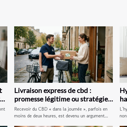
t
Livraison express de cbd :
Hy
re
promesse légitime ou stratégie
ha
marketing ?
Li
ont
Recevoir du CBD « dans la journée », parfois en
L’h
moins de deux heures, est devenu un argument...
non 