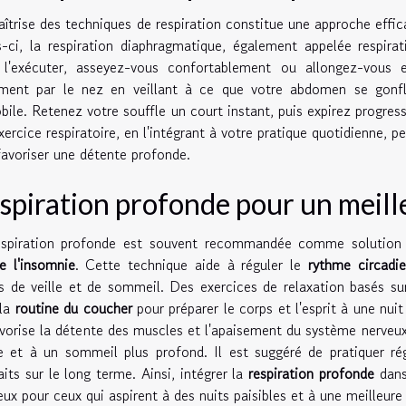
îtrise des techniques de respiration constitue une approche effic
s-ci, la respiration diaphragmatique, également appelée respira
 l'exécuter, asseyez-vous confortablement ou allongez-vous 
ment par le nez en veillant à ce que votre abdomen se gonfle
ile. Retenez votre souffle un court instant, puis expirez progress
xercice respiratoire, en l'intégrant à votre pratique quotidienne, pe
favoriser une détente profonde.
spiration profonde pour un meil
espiration profonde est souvent recommandée comme solution
e l'insomnie
. Cette technique aide à réguler le
rythme circadi
s de veille et de sommeil. Des exercices de relaxation basés sur
 la
routine du coucher
pour préparer le corps et l'esprit à une nuit
vorise la détente des muscles et l'apaisement du système nerveu
e et à un sommeil plus profond. Il est suggéré de pratiquer ré
aits sur le long terme. Ainsi, intégrer la
respiration profonde
dans 
eux pour ceux qui aspirent à des nuits paisibles et à une meilleure 