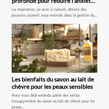
profonde pour réduire l'anxiété
et améliorer le sommeil
La respiration, un acte si naturel, détient des
pouvoirs souvent sous-estimés dans la gestion du...
Les bienfaits du savon au lait de
chèvre pour les peaux sensibles
Avez-vous déjà entendu parler des vertus
insoupçonnées du savon au lait de chèvre pour les
peaux...