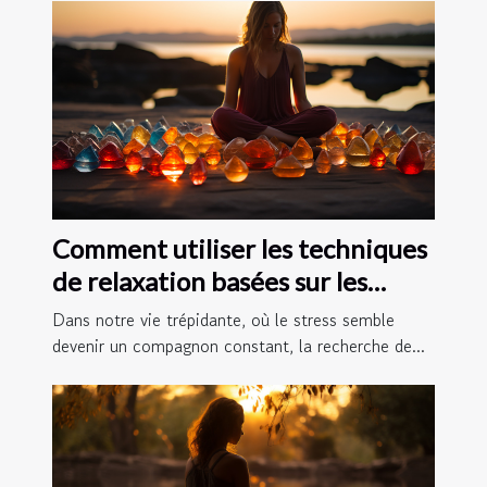
Comment utiliser les techniques
de relaxation basées sur les
chakras pour améliorer votre
Dans notre vie trépidante, où le stress semble
gestion du stress quotidien
devenir un compagnon constant, la recherche de...