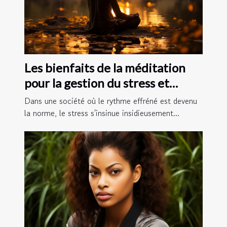
Les bienfaits de la méditation
pour la gestion du stress et
l'amélioration du bien-être
Dans une société où le rythme effréné est devenu
la norme, le stress s'insinue insidieusement...