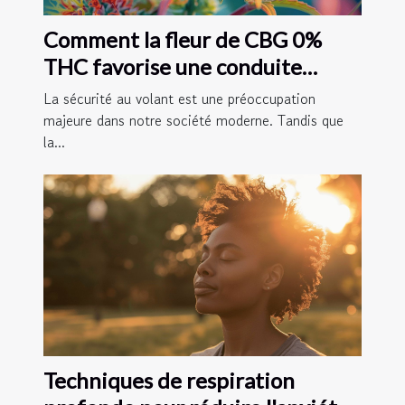
Comment la fleur de CBG 0%
THC favorise une conduite
sécuritaire
La sécurité au volant est une préoccupation
majeure dans notre société moderne. Tandis que
la...
Techniques de respiration