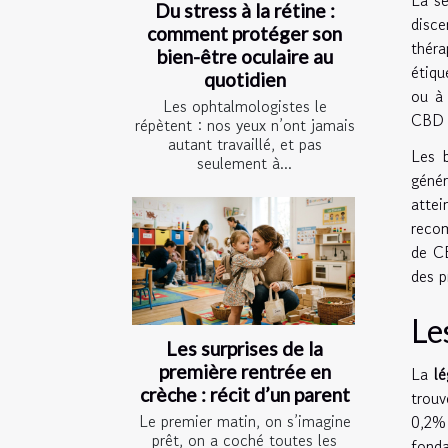
Du stress à la rétine :
disc
comment protéger son
thér
bien-être oculaire au
étiqu
quotidien
ou à 
Les ophtalmologistes le
CBD r
répètent : nos yeux n’ont jamais
autant travaillé, et pas
Les b
seulement à...
génér
attei
recom
de CB
des p
Le
Les surprises de la
première rentrée en
La
l
crèche : récit d’un parent
trouv
Le premier matin, on s’imagine
0,2%
prêt, on a coché toutes les
fond