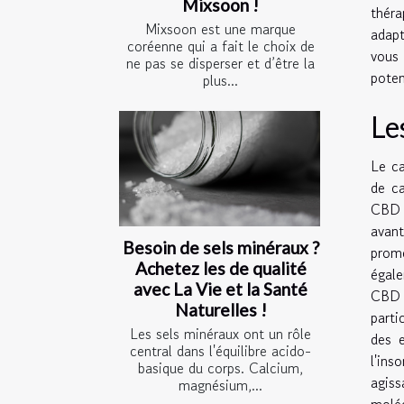
Mixsoon !
thér
Mixsoon est une marque
adapt
coréenne qui a fait le choix de
vous 
ne pas se disperser et d’être la
poten
plus...
Le
Le ca
de ca
CBD 
avant
Besoin de sels minéraux ?
prom
Achetez les de qualité
égale
avec La Vie et la Santé
CBD 
Naturelles !
parti
Les sels minéraux ont un rôle
des e
central dans l'équilibre acido-
l'in
basique du corps. Calcium,
agiss
magnésium,...
moléc