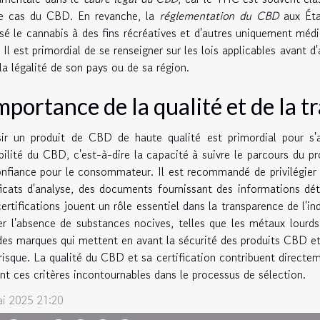
le cas du CBD. En revanche, la
réglementation du CBD
aux État
isé le cannabis à des fins récréatives et d'autres uniquement médi
Il est primordial de se renseigner sur les lois applicables avant
la légalité de son pays ou de sa région.
importance de la qualité et de la 
ir un produit de CBD de haute qualité est primordial pour s'a
bilité du CBD, c'est-à-dire la capacité à suivre le parcours du pr
nfiance pour le consommateur. Il est recommandé de privilégier d
ficats d'analyse, des documents fournissant des informations dé
ertifications jouent un rôle essentiel dans la transparence de l'in
ier l'absence de substances nocives, telles que les métaux lourds 
des marques qui mettent en avant la sécurité des produits CBD et q
risque. La qualité du CBD et sa certification contribuent directem
nt ces critères incontournables dans le processus de sélection.
ai 2025 21:20