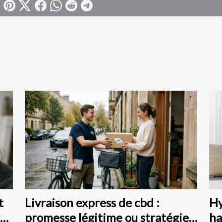
t
Livraison express de cbd :
Hy
re
promesse légitime ou stratégie
ha