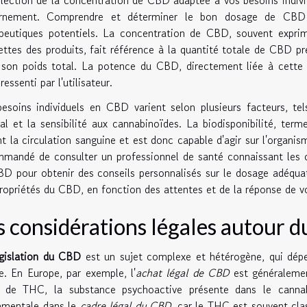
ernement. Comprendre et déterminer le bon dosage de CBD e
apeutiques potentiels. La concentration de CBD, souvent expri
ettes des produits, fait référence à la quantité totale de CBD p
son poids total. La potence du CBD, directement liée à cette co
essenti par l'utilisateur.
esoins individuels en CBD varient selon plusieurs facteurs, tel
al et la sensibilité aux cannabinoïdes. La biodisponibilité, te
nt la circulation sanguine et est donc capable d'agir sur l'organi
mandé de consulter un professionnel de santé connaissant les 
D pour obtenir des conseils personnalisés sur le dosage adéquat.
ropriétés du CBD, en fonction des attentes et de la réponse de v
s considérations légales autour 
égislation du CBD
est un sujet complexe et hétérogène, qui dép
e. En Europe, par exemple, l'
achat légal de CBD
est généralemen
 de THC, la substance psychoactive présente dans le cannab
amentale dans le
cadre légal du CBD
, car le THC est souvent cl