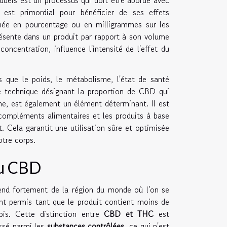
st primordial pour bénéficier de ses effets
mée en pourcentage ou en milligrammes sur les
résente dans un produit par rapport à son volume
ncentration, influence l'intensité de l'effet du
s que le poids, le métabolisme, l'état de santé
rme technique désignant la proportion de CBD qui
sme, est également un élément déterminant. Il est
compléments alimentaires et les produits à base
 Cela garantit une utilisation sûre et optimisée
otre corps.
du CBD
end fortement de la région du monde où l'on se
t permis tant que le produit contient moins de
is. Cette distinction entre
CBD et THC
est
assé parmi les
substances contrôlées
, ce qui n'est