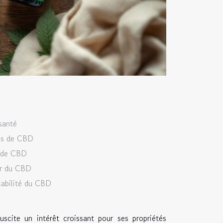
santé
mes de CBD
n de CBD
ur du CBD
açabilité du CBD
ite un intérêt croissant pour ses propriétés