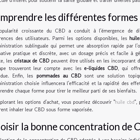
mprendre les différentes forme
opularité croissante du CBD a conduit à l'émergence de div
rences des utilisateurs. Parmi les options disponibles, les
huil
inistration sublinguale qui permet une absorption rapide par l
native pratique et discrète, avec un dosage précis et facile à g
te, les
cristaux de CBD
peuvent être utilisés en les incorporant
ape trouveront leur compte avec les
e-liquides CBD
, qui off
ndue. Enfin, les
pommades au CBD
sont une solution topiq
inistration choisie influencera l'efficacité et la rapidité des ef
endre chaque forme pour tirer le meilleur parti de ses bienfaits.
plorant les options d'achat, vous pourriez découvrir "
huile cbd
",
rent inhaler leur CBD sous forme vaporisée.
oisir la bonne concentration de
lection de la concentration de CBD adaptée à vos besoins indivi