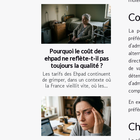
Co
La p
préfé
d'adm
Pourquoi le coût des
alter
ehpad ne reflète-t-il pas
direc
toujours la qualité ?
de v
Les tarifs des Ehpad continuent
déte
de grimper, dans un contexte où
d'adm
la France vieillit vite, où les...
compr
En ex
préfè
Ch
La sé