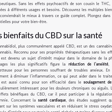
apeutiques. Sans les effets psychoactifs de son cousin le THC
ées à différents usages et besoins. Découvrez les multiples bie
conviendrait le mieux à travers ce guide complet. Plongez dans 
tielles pour votre bien-être.
s bienfaits du CBD sur la santé
nnabidiol, plus communément appelé CBD, est un des cannabinoï
nnabis. Reconnu pour ses propriétés thérapeutiques sans les e
est devenu un sujet d'intérêt majeur dans le domaine de la ph
ages les plus significatifs figure la
réduction de l’anxiété
,
etteuse pour les personnes souffrant de troubles anxieux. En 
ment à diminuer l’inflammation, ce qui peut aider dans le trait
est aussi connu pour son efficacité dans le
soulagement de
culièrement intéressant pour les douleurs chroniques ou aiguës. L
ffets bénéfiques du CBD, car il peut participer à la régulat
somnie. Concernant la
santé cardiaque
, des études suggèrent q
ant sur les systèmes vasculaires et en réduisant le stress oxyd
ule d'intérêt pour soutenir la santé globale et traiter diverses pat