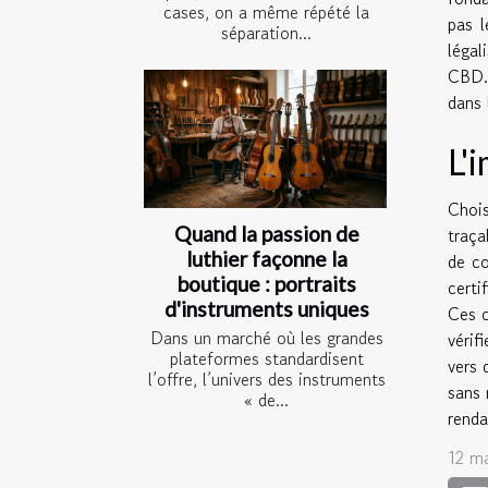
cases, on a même répété la
pas 
séparation...
légal
CBD. 
dans 
L'
Chois
Quand la passion de
traça
luthier façonne la
de co
boutique : portraits
certi
d'instruments uniques
Ces c
Dans un marché où les grandes
vérif
plateformes standardisent
vers 
l’offre, l’univers des instruments
sans 
« de...
renda
12 m