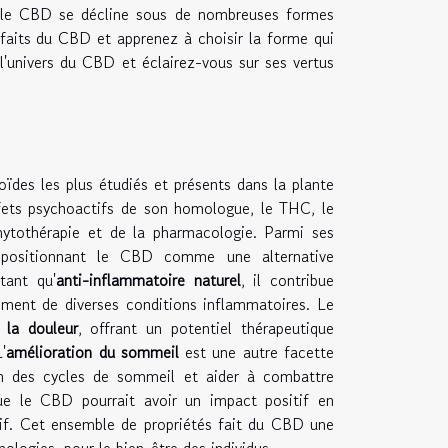
, le CBD se décline sous de nombreuses formes
nfaits du CBD et apprenez à choisir la forme qui
l'univers du CBD et éclairez-vous sur ses vertus
des les plus étudiés et présents dans la plante
ffets psychoactifs de son homologue, le THC, le
ytothérapie et de la pharmacologie. Parmi ses
 positionnant le CBD comme une alternative
tant qu'
anti-inflammatoire naturel
, il contribue
ement de diverses conditions inflammatoires. Le
 la douleur
, offrant un potentiel thérapeutique
'
amélioration du sommeil
est une autre facette
ion des cycles de sommeil et aider à combattre
ue le CBD pourrait avoir un impact positif en
atif. Cet ensemble de propriétés fait du CBD une
hologies, pour le bien-être des individus.