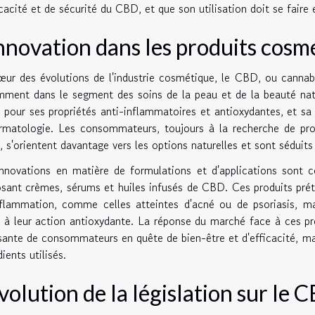
icacité et de sécurité du CBD, et que son utilisation doit se faire 
innovation dans les produits cos
ur des évolutions de l'industrie cosmétique, le CBD, ou cannab
ment dans le segment des soins de la peau et de la beauté natur
 pour ses propriétés anti-inflammatoires et antioxydantes, et sa 
rmatologie. Les consommateurs, toujours à la recherche de prod
, s'orientent davantage vers les options naturelles et sont sédu
nnovations en matière de formulations et d'applications sont 
sant crèmes, sérums et huiles infusés de CBD. Ces produits prét
nflammation, comme celles atteintes d'acné ou de psoriasis, ma
 à leur action antioxydante. La réponse du marché face à ces pr
sante de consommateurs en quête de bien-être et d'efficacité, mai
dients utilisés.
évolution de la législation sur le 