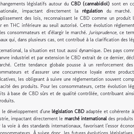
hangements législatifs autour du
CBD (cannabidiol)
sont en con
rnationale, impactant directement la
régulation
du marché. 
uplissement des lois, reconnaissant le CBD comme un produit l
r en THC inférieure au seuil autorisé. Cette évolution réglementa
les consommateurs et d'élargir le marché.
Jurisprudence
, ce ter
naux qui, dans plusieurs cas, ont contribué à la clarification des l
nternational, la situation est tout aussi dynamique. Des pays comm
anvre industriel et par extension le CBD extrait de ce dernier, dé
arché. Cette tendance globale pousse à un renforcement d
ommateurs et d'assurer une concurrence loyale entre product
ficatives, les obligeant à suivre une réglementation souvent comp
icacité des produits. Pour les consommateurs, cette évolution légi
its à base de CBD sûrs et de qualité contrôlée, contribuant ainsi
roduits.
, le développement d'une
législation CBD
adaptée et cohérente à 
ustrie, impactant directement le
marché international
des produits 
r la voie à des standards internationaux, favorisant l'essor écon
onsommateurs. À suivre donc, les futures évolutions législative