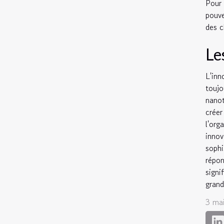
Pour
pouve
des c
Le
L'in
toujo
nanot
crée
l'org
inno
sophi
répo
signi
grand
3 ma