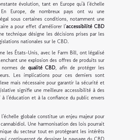
stante évolution, tant en Europe qu'à l'échelle
En Europe, de nombreux pays ont vu une
égal sous certaines conditions, notamment une
ire a pour effet d'améliorer l'
accessibilité CBD
me technique désigne les décisions prises par les
égislations nationales sur le CBD.
e les États-Unis, avec le Farm Bill, ont légalisé
clenchant une explosion des offres de produits sur
es normes de
qualité CBD
, afin de protéger les
eurs. Les implications pour ces derniers sont
lexe mais nécessaire pour garantir la sécurité et
slative signifie une meilleure accessibilité à des
 à l'éducation et à la confiance du public envers
l'échelle globale constitue un enjeu majeur pour
cannabidiol. Une harmonisation des lois pourrait
omique du secteur tout en protégeant les intérêts
s qui continueront de dessiner le paysage du CBD