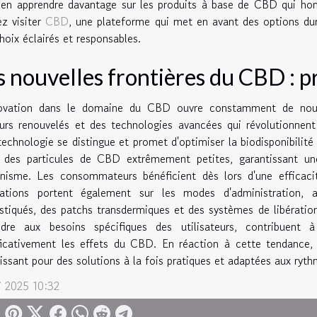
 en apprendre davantage sur les produits à base de CBD qui ho
z visiter
CBD
, une plateforme qui met en avant des options du
hoix éclairés et responsables.
s nouvelles frontières du CBD : p
novation dans le domaine du CBD ouvre constamment de nouv
urs renouvelés et des technologies avancées qui révolutionnent 
echnologie se distingue et promet d'optimiser la biodisponibili
r des particules de CBD extrêmement petites, garantissant un
anisme. Les consommateurs bénéficient dès lors d'une efficaci
vations portent également sur les modes d'administration, a
stiqués, des patchs transdermiques et des systèmes de libératio
ndre aux besoins spécifiques des utilisateurs, contribuent 
ficativement les effets du CBD. En réaction à cette tendance, l
issant pour des solutions à la fois pratiques et adaptées aux ryt
i 2025 10:32