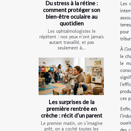
Du stress à la rétine :
Les c
comment protéger son
inte
bien-être oculaire au
asso
quotidien
teneu
Les ophtalmologistes le
pour 
répètent : nos yeux n’ont jamais
tribu
autant travaillé, et pas
seulement à...
À l'i
le ch
le m
cons
signi
l'eff
produ
ces p
Les surprises de la
Enfin
première rentrée en
crèche : récit d’un parent
l'ind
ouvri
Le premier matin, on s’imagine
prêt, on a coché toutes les
des c