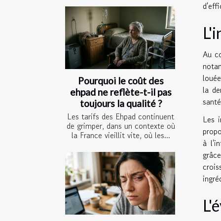
d'eff
L'
Au cœ
notam
louée
Pourquoi le coût des
la de
ehpad ne reflète-t-il pas
santé
toujours la qualité ?
Les tarifs des Ehpad continuent
Les i
de grimper, dans un contexte où
propo
la France vieillit vite, où les...
à l'i
grâce
crois
ingré
L'