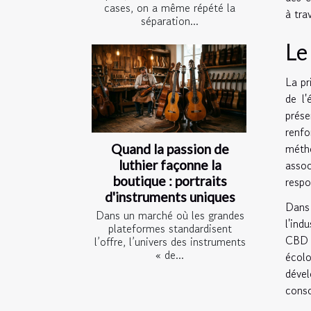
cases, on a même répété la
à tra
séparation...
Le
La pr
de l'
prése
renf
méth
Quand la passion de
asso
luthier façonne la
boutique : portraits
respo
d'instruments uniques
Dans 
Dans un marché où les grandes
l'ind
plateformes standardisent
CBD 
l’offre, l’univers des instruments
« de...
écolo
déve
conso