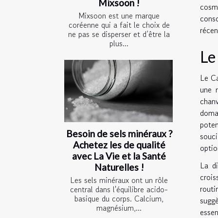
Mixsoon !
cosm
Mixsoon est une marque
conso
coréenne qui a fait le choix de
récen
ne pas se disperser et d’être la
plus...
Le
Le Ca
une 
chanv
doma
poten
Besoin de sels minéraux ?
souci
Achetez les de qualité
optio
avec La Vie et la Santé
La di
Naturelles !
crois
Les sels minéraux ont un rôle
routi
central dans l'équilibre acido-
basique du corps. Calcium,
suggè
magnésium,...
essen