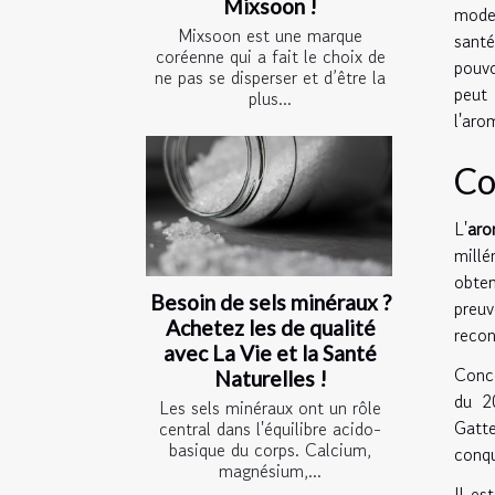
Mixsoon !
moder
Mixsoon est une marque
santé
coréenne qui a fait le choix de
pouvo
ne pas se disperser et d’être la
peut
plus...
l'aro
Co
L'
aro
millé
obten
Besoin de sels minéraux ?
preuv
Achetez les de qualité
recon
avec La Vie et la Santé
Conc
Naturelles !
du 2
Les sels minéraux ont un rôle
Gatte
central dans l'équilibre acido-
basique du corps. Calcium,
conqu
magnésium,...
Il es