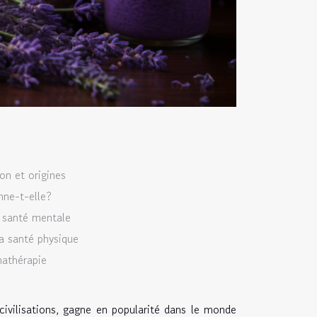
on et origines
ne-t-elle?
a santé mentale
a santé physique
mathérapie
ivilisations, gagne en popularité dans le monde