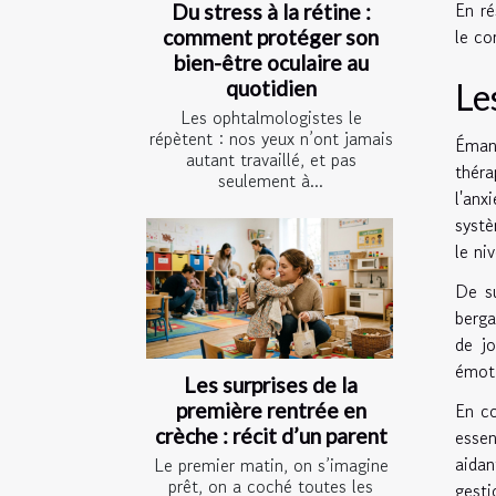
En ré
Du stress à la rétine :
le co
comment protéger son
bien-être oculaire au
quotidien
Le
Les ophtalmologistes le
répètent : nos yeux n’ont jamais
Éman
autant travaillé, et pas
théra
seulement à...
l'anx
systè
le ni
De su
berga
de jo
émot
Les surprises de la
En co
première rentrée en
crèche : récit d’un parent
essen
aidan
Le premier matin, on s’imagine
prêt, on a coché toutes les
gesti