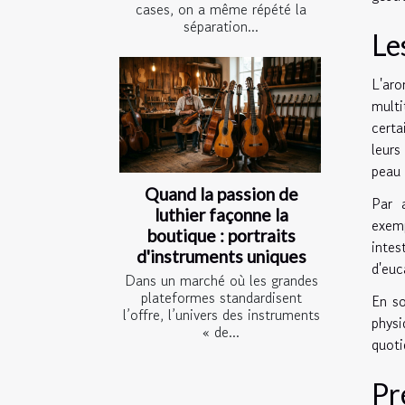
cases, on a même répété la
séparation...
Le
L'aro
multi
certa
leurs
peau 
Quand la passion de
Par a
luthier façonne la
exemp
boutique : portraits
intes
d'instruments uniques
d'euc
Dans un marché où les grandes
plateformes standardisent
En so
l’offre, l’univers des instruments
physi
« de...
quoti
Pr