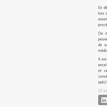
En dé
lors 
essen
procé
De m
peuve
de sa
médi
Il es
encei
et c
consé
spéci
23 o