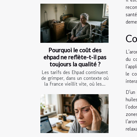
recon
santé
demeu
Co
Pourquoi le coût des
L'aro
ehpad ne reflète-t-il pas
du c
toujours la qualité ?
l'app
Les tarifs des Ehpad continuent
le co
de grimper, dans un contexte où
inter
la France vieillit vite, où les...
D'un 
huile
l'odo
zones
l'aro
relax