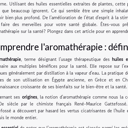
ne. Utilisant des huiles essentielles extraites de plantes, cette 
 que beaucoup ignorent. Ce qui semble être une simple inhalat
ir bien plus profond. De l'amélioration de l'état d'esprit à la st
 faire des merveilles pour votre santé globale. Êtes-vous p
mathérapie sur la santé? Plongez dans cet article pour en apprendr
mprendre l'aromathérapie : défini
mathérapie
, terme désignant l'usage thérapeutique des
huiles e
naire aux multiples bénéfices pour la santé. Elle repose sur l'ex
ues généralement par distillation à la vapeur d'eau. La pratique d
es de son utilisation en Égypte ancienne, en Grèce et en Chi
naissance croissante de ses bienfaits sur le bien-être et la santé.
ernant ses
origines
, la notion d'aromathérapie comme nous la co
0e siècle par le chimiste français René-Maurice Gattefossé.
fossé a découvert par hasard les vertus cicatrisantes de l'huile 
is le monde entier.
t
essentiel
de noter que l'aromathérapie est classée parmi les m