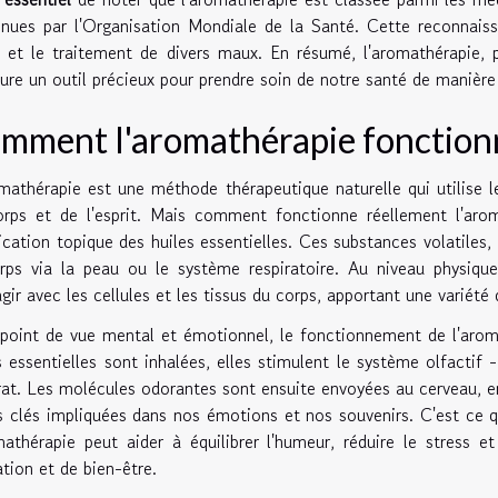
nues par l'Organisation Mondiale de la Santé. Cette reconnais
 et le traitement de divers maux. En résumé, l'aromathérapie, p
re un outil précieux pour prendre soin de notre santé de manière 
mment l'aromathérapie fonctionn
mathérapie est une méthode thérapeutique naturelle qui utilise le
orps et de l'esprit. Mais comment fonctionne réellement l'aro
lication topique des huiles essentielles. Ces substances volatiles,
rps via la peau ou le système respiratoire. Au niveau physique
agir avec les cellules et les tissus du corps, apportant une variété 
point de vue mental et émotionnel, le fonctionnement de l'aroma
s essentielles sont inhalées, elles stimulent le système olfactif 
rat. Les molécules odorantes sont ensuite envoyées au cerveau, en
 clés impliquées dans nos émotions et nos souvenirs. C'est ce qu
mathérapie peut aider à équilibrer l'humeur, réduire le stress e
ation et de bien-être.