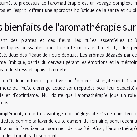
sumé, le processus de l'aromathérapie est un voyage complexe ma
rps et l'esprit, offrant une approche holistique de la santé et du bi
s bienfaits de l'aromathérapie sur
ant des plantes et des fleurs, les huiles essentielles uti
peutiques puissantes pour la santé mentale. En effet, elles pe
iété, deux des fléaux de notre époque. Les arômes dégagés par ces 
me limbique, partie du cerveau gérant les émotions et la mémoir
veau de stress et apaise l'anxiété.
rcroît, leur influence positive sur l'humeur est également à sou
mote ou l'huile d'orange douce sont réputées pour leur capacité 
ie et d'optimisme. Nul doute que l'aromathérapie joue un rôl
ions.
mplément, un autre avantage non négligeable réside dans leur ca
tielles, comme la lavande ou le camomille romaine, sont reconnue
t ainsi à favoriser un sommeil de qualité. Ainsi, l'aromathérapi
on des troubles du sommeil.