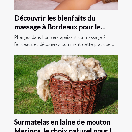
Découvrir les bienfaits du
massage à Bordeaux pour le
bien-être quotidien
Plongez dans l’univers apaisant du massage à
Bordeaux et découvrez comment cette pratique...
Surmatelas en laine de mouton
Merinos, le choix naturel pour les