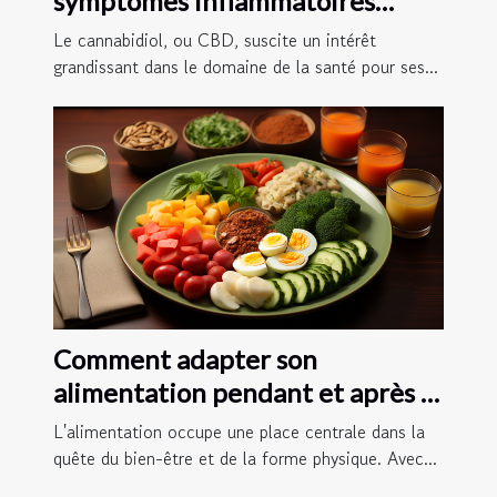
symptômes inflammatoires
intestinaux
Le cannabidiol, ou CBD, suscite un intérêt
grandissant dans le domaine de la santé pour ses...
Comment adapter son
alimentation pendant et après la
pratique du jeûne intermittent
L'alimentation occupe une place centrale dans la
16/8 pour maximiser les
quête du bien-être et de la forme physique. Avec...
résultats