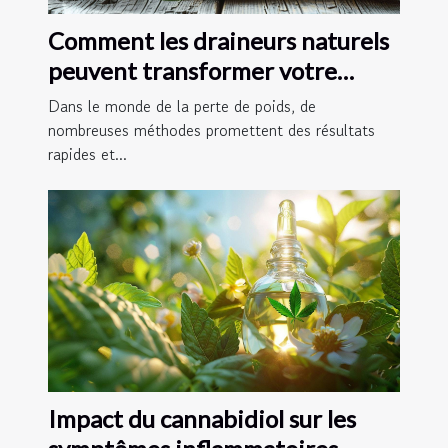
Comment les draineurs naturels
peuvent transformer votre
régime de perte de poids
Dans le monde de la perte de poids, de
nombreuses méthodes promettent des résultats
rapides et...
Impact du cannabidiol sur les