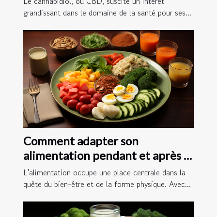
Le cannabidiol, ou CBD, suscite un intérêt
grandissant dans le domaine de la santé pour ses...
Comment adapter son
alimentation pendant et après la
pratique du jeûne intermittent
L'alimentation occupe une place centrale dans la
16/8 pour maximiser les
quête du bien-être et de la forme physique. Avec...
résultats