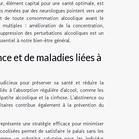
ur, élément capital pour une santé optimale, est
udes menées par des neurologues pointent vers une
ient de toute consommation alcoolique avant le
multiples : amélioration de la concentration,
uppression des perturbations alcooliques est un
ssentiel à notre bien-être général.
e et de maladies liées à
dicieux pour préserver sa santé et réduire la
iés à l'absorption régulière d'alcool, comme les
patite alcoolique et la cirrhose. L'abstinence ou
taires contribue également à la prévention du
représente une stratégie efficace pour minimiser
coolisées permet de satisfaire le palais sans les
mme un substitut salutaire pour les individus