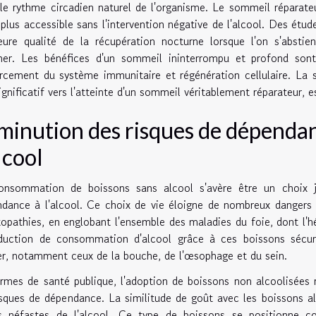
 le rythme circadien naturel de l'organisme. Le sommeil réparate
plus accessible sans l'intervention négative de l'alcool. Des ét
eure qualité de la récupération nocturne lorsque l'on s'abst
her. Les bénéfices d'un sommeil ininterrompu et profond sont 
rcement du système immunitaire et régénération cellulaire. La s
ignificatif vers l'atteinte d'un sommeil véritablement réparateur, e
minution des risques de dépendanc
lcool
onsommation de boissons sans alcool s'avère être un choix ju
dance à l'alcool. Ce choix de vie éloigne de nombreux dangers l
opathies, en englobant l'ensemble des maladies du foie, dont l'hé
éduction de consommation d'alcool grâce à ces boissons sécuri
r, notamment ceux de la bouche, de l'œsophage et du sein.
rmes de santé publique, l'adoption de boissons non alcoolisées 
isques de dépendance. La similitude de goût avec les boissons al
ts néfastes de l'alcool. Ce type de boissons se positionne co