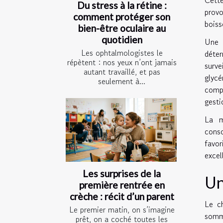
Du stress à la rétine :
prov
comment protéger son
boiss
bien-être oculaire au
quotidien
Une 
Les ophtalmologistes le
déter
répètent : nos yeux n’ont jamais
surve
autant travaillé, et pas
glycé
seulement à...
compr
gesti
La 
cons
favo
excel
Les surprises de la
Un
première rentrée en
crèche : récit d’un parent
Le c
Le premier matin, on s’imagine
somme
prêt, on a coché toutes les