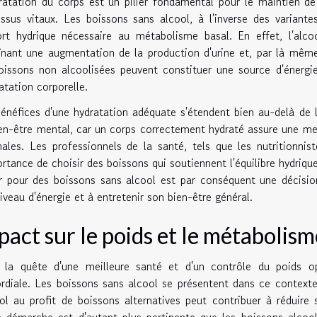
ratation du corps est un pilier fondamental pour le maintien d
ssus vitaux. Les boissons sans alcool, à l'inverse des variante
ort hydrique nécessaire au métabolisme basal. En effet, l'alco
înant une augmentation de la production d'urine et, par là même
oissons non alcoolisées peuvent constituer une source d'énergie
ratation corporelle.
énéfices d'une hydratation adéquate s'étendent bien au-delà de l
en-être mental, car un corps correctement hydraté assure une mei
ales. Les professionnels de la santé, tels que les nutritionnist
ortance de choisir des boissons qui soutiennent l'équilibre hydriq
 pour des boissons sans alcool est par conséquent une décisio
iveau d'énergie et à entretenir son bien-être général.
pact sur le poids et le métabolism
 la quête d'une meilleure santé et d'un contrôle du poids op
rdiale. Les boissons sans alcool se présentent dans ce contexte
ool au profit de boissons alternatives peut contribuer à réduire s
 démarche est d'autant plus pertinente que les boissons alcoo