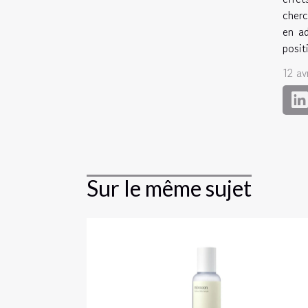
cherc
en ad
posit
12 av
Sur le même sujet