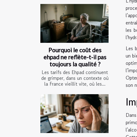
L'hyd
proce
l'app
entra
les b
l'hyd
Les b
Pourquoi le coût des
un bi
ehpad ne reflète-t-il pas
optim
toujours la qualité ?
l'imp
Les tarifs des Ehpad continuent
Opter
de grimper, dans un contexte où
la France vieillit vite, où les...
son n
Im
Dans
primo
l'alc
Cette