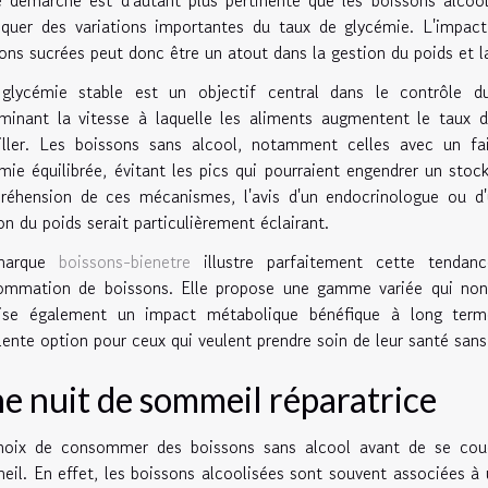
oquer des variations importantes du taux de glycémie. L'imp
ons sucrées peut donc être un atout dans la gestion du poids et la
glycémie stable est un objectif central dans le contrôle du
minant la vitesse à laquelle les aliments augmentent le taux d
iller. Les boissons sans alcool, notamment celles avec un fa
mie équilibrée, évitant les pics qui pourraient engendrer un stoc
éhension de ces mécanismes, l'avis d'un endocrinologue ou d'u
on du poids serait particulièrement éclairant.
marque
boissons-bienetre
illustre parfaitement cette tendan
ommation de boissons. Elle propose une gamme variée qui non 
rise également un impact métabolique bénéfique à long terme
lente option pour ceux qui veulent prendre soin de leur santé sans 
e nuit de sommeil réparatrice
hoix de consommer des boissons sans alcool avant de se couch
il. En effet, les boissons alcoolisées sont souvent associées à 