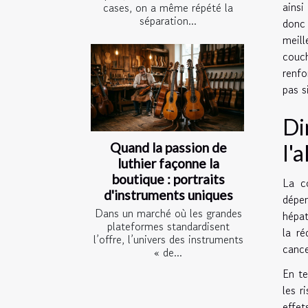
ainsi
cases, on a même répété la
séparation...
donc 
meill
couc
renfo
pas s
Di
l'a
Quand la passion de
luthier façonne la
boutique : portraits
La c
d'instruments uniques
dépen
Dans un marché où les grandes
hépat
plateformes standardisent
la r
l’offre, l’univers des instruments
cance
« de...
En te
les r
effe