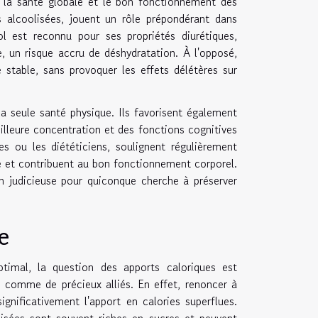
e la santé globale et le bon fonctionnement des
s alcoolisées, jouent un rôle prépondérant dans
ol est reconnu pour ses propriétés diurétiques,
, un risque accru de déshydratation. À l'opposé,
 stable, sans provoquer les effets délétères sur
a seule santé physique. Ils favorisent également
lleure concentration et des fonctions cognitives
es ou les diététiciens, soulignent régulièrement
ue et contribuent au bon fonctionnement corporel.
n judicieuse pour quiconque cherche à préserver
e
timal, la question des apports caloriques est
 comme de précieux alliés. En effet, renoncer à
ignificativement l'apport en calories superflues.
lisées sont souvent riches en sucres et peuvent