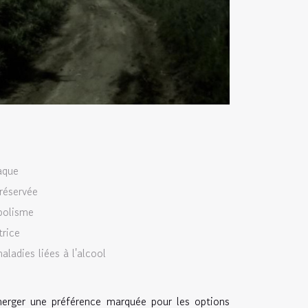
aque
réservée
bolisme
trice
ladies liées à l'alcool
émerger une préférence marquée pour les options