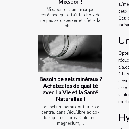
Mixsoon !
alime
Mixsoon est une marque
ceux 
coréenne qui a fait le choix de
Cet é
ne pas se disperser et d’être la
intég
plus...
Un
Opter
réduc
d'alc
à la 
Besoin de sels minéraux ?
ainsi
Achetez les de qualité
assoc
avec La Vie et la Santé
seule
Naturelles !
morte
Les sels minéraux ont un rôle
central dans l'équilibre acido-
Hy
basique du corps. Calcium,
magnésium,...