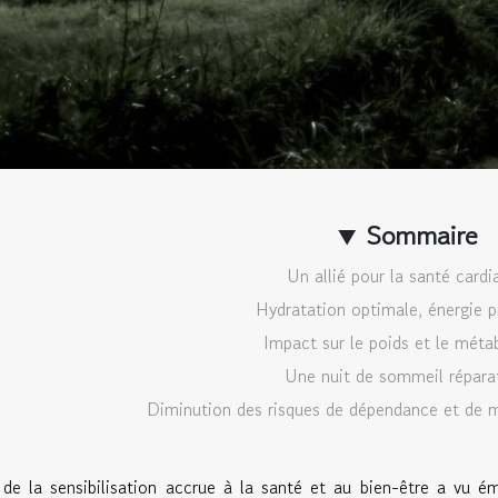
Sommaire
Un allié pour la santé cardi
Hydratation optimale, énergie p
Impact sur le poids et le méta
Une nuit de sommeil répara
Diminution des risques de dépendance et de ma
 de la sensibilisation accrue à la santé et au bien-être a vu 