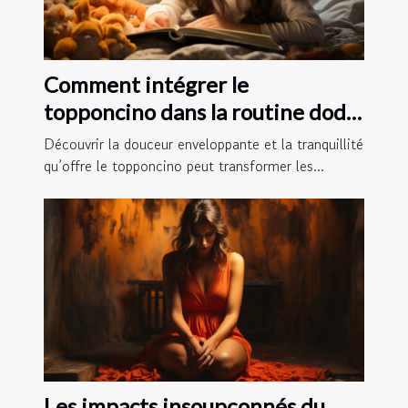
Comment intégrer le
topponcino dans la routine dodo
de votre enfant
Découvrir la douceur enveloppante et la tranquillité
qu’offre le topponcino peut transformer les...
Les impacts insoupçonnés du