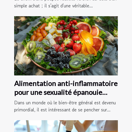
simple achat ; il s'agit d'une véritable...
Alimentation anti-inflammatoire
pour une sexualité épanouie
découvrez les meilleurs aliments
Dans un monde où le bien-être général est devenu
primordial, il est intéressant de se pencher sur...